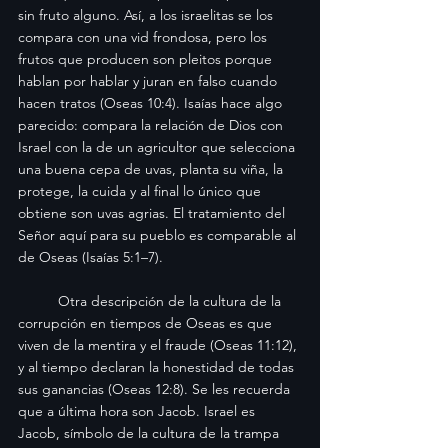
sin fruto alguno. Así, a los israelitas se los 
compara con una vid frondosa, pero los 
frutos que producen son pleitos porque 
hablan por hablar y juran en falso cuando 
hacen tratos (Oseas 10:4). Isaías hace algo 
parecido: compara la relación de Dios con 
Israel con la de un agricultor que selecciona 
una buena cepa de uvas, planta su viña, la 
protege, la cuida y al final lo único que 
obtiene son uvas agrias. El tratamiento del 
Señor aquí para su pueblo es comparable al 
de Oseas (Isaías 5:1–7).
	Otra descripción de la cultura de la 
corrupción en tiempos de Oseas es que 
viven de la mentira y el fraude (Oseas 11:12), 
y al tiempo declaran la honestidad de todas 
sus ganancias (Oseas 12:8). Se les recuerda 
que a última hora son Jacob. Israel es 
Jacob, símbolo de la cultura de la trampa 