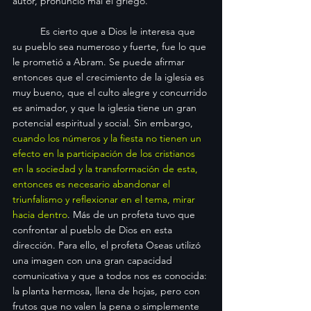
autor, pronunció mal el griego.
	Es cierto que a Dios le interesa que 
su pueblo sea numeroso y fuerte, fue lo que 
le prometió a Abram. Se puede afirmar 
entonces que el crecimiento de la iglesia es 
muy bueno, que el culto alegre y concurrido 
es animador, y que la iglesia tiene un gran 
potencial espiritual y social. Sin embargo, 
cuando los números y la fiesta no tienen un 
efecto en la participación de los cristianos 
en la sociedad y la transformación de esta, 
entonces es necesario abandonar el 
triunfalismo y reflexionar en el tema, mirar 
hacia dentro
. Más de un profeta tuvo que 
confrontar al pueblo de Dios en esta 
dirección. Para ello, el profeta Oseas utilizó 
una imagen con una gran capacidad 
comunicativa y que a todos nos es conocida: 
la planta hermosa, llena de hojas, pero con 
frutos que no valen la pena o simplemente 