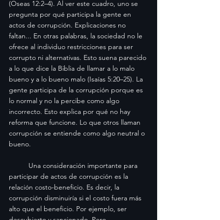
(Oseas 12:2–4). Al ver este cuadro, uno se 
pregunta por qué participa la gente en 
actos de corrupción. Explicaciones no 
faltan... En otras palabras, la sociedad no le 
ofrece al individuo restricciones para ser 
corrupto ni alternativas. Esto suena parecido 
a lo que dice la Biblia de llamar a lo malo 
bueno y a lo bueno malo (Isaías 5:20–25). La 
gente participa de la corrupción porque es 
lo normal y no la percibe como algo 
incorrecto. Esto explica por qué no hay 
reforma que funcione. Lo que otros llaman 
corrupción se entiende como algo neutral o 
bueno.
	Una consideración importante para 
participar de actos de corrupción es la 
relación costo-beneficio. Es decir, la 
corrupción disminuiría si el costo fuera más 
alto que el beneficio. Por ejemplo, ser 
descubierto y sancionado. Pero, 