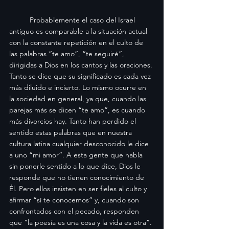
	Probablemente el caso del Israel 
antiguo es comparable a la situación actual 
con la constante repetición en el culto de 
las palabras “te amo”, “te seguiré”, 
dirigidas a Dios en los cantos y las oraciones. 
Tanto se dice que su significado es cada vez 
más diluido e incierto. Lo mismo ocurre en 
la sociedad en general, ya que, cuando las 
parejas más se dicen “te amo”, es cuando 
más divorcios hay. Tanto han perdido el 
sentido estas palabras que en nuestra 
cultura latina cualquier desconocido le dice 
a uno “mi amor”. A esta gente que habla 
sin ponerle sentido a lo que dice, Dios le 
responde que no tienen conocimiento de 
Él. Pero ellos insisten en ser fieles al culto y 
afirmar “sí te conocemos” y, cuando son 
confrontados con el pecado, responden 
que “la poesía es una cosa y la vida es otra”.