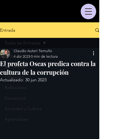
Entrada
Todas las Entradas
Claudio Auteri Ternullo
Todas las Entradas
4 abr 2023
5 min de lectura
El profeta Oseas predica contra la
Mi Historia
cultura de la corrupción
Liderazgo
Actualizado:
30 jun 2023
Reflexiones
Devocional
Sociedad y Cultura
Aprendizaje