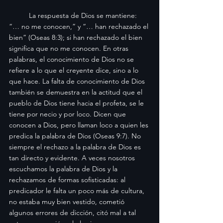
	La respuesta de Dios se mantiene: 
“… no me conocen,” y “… han rechazado el 
bien” (Oseas 8:3); si han rechazado el bien 
significa que no me conocen. En otras 
palabras, el conocimiento de Dios no se 
refiere a lo que el creyente dice, sino a lo 
que hace. La falta de conocimiento de Dios 
también se demuestra en la actitud que el 
pueblo de Dios tiene hacia el profeta, se le 
tiene por necio y por loco. Dicen que 
conocen a Dios, pero llaman loco a quien les 
predica la palabra de Dios (Oseas 9:7). No 
siempre el rechazo a la palabra de Dios es 
tan directo y evidente. A veces nosotros 
escuchamos la palabra de Dios y la 
rechazamos de formas sofisticadas: al 
predicador le falta un poco más de cultura, 
no estaba muy bien vestido, cometió 
algunos errores de dicción, citó mal a tal 