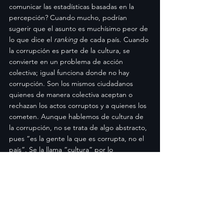
comunicar las estadísticas basadas en la 
percepción? Cuando mucho, podrían 
sugerir que el asunto es muchísimo peor de 
lo que dice el 
ranking
 de cada país. Cuando 
la corrupción es parte de la cultura, se 
convierte en un problema de acción 
colectiva; igual funciona donde no hay 
corrupción. Son los mismos ciudadanos 
quienes de manera colectiva aceptan o 
rechazan los actos corruptos y a quienes los 
cometen. Aunque hablemos de cultura de 
la corrupción, no se trata de algo abstracto, 
pues “es la gente la que es corrupta, no el 
país”. Se la llama “cultura” por lo 
generalizado de la práctica. La conclusión 
que se desprende de aquí, de la literatura 
sobre la cultura de la corrupción y de la 
historia, es que esta condición no se cambia 
con reformas ni decretos ni persecución. Así 
como no se hacen los amigos por decreto, 