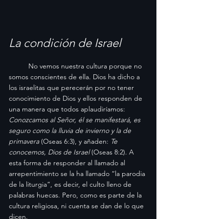
La condición de Israel
	No vemos nuestra cultura porque no 
somos conscientes de ella. Dios ha dicho a 
los israelitas que perecerán por no tener 
conocimiento de Dios y ellos responden de 
una manera que todos aplaudiríamos: 
Conozcamos al Señor, él se manifestará, es 
seguro como la lluvia de invierno y la de 
primavera
 (Oseas 6:3), y añaden: 
Te 
conocemos, Dios de Israel
 (Oseas 8:2). A 
esta forma de responder al llamado al 
arrepentimiento se la ha llamado “la parodia 
de la liturgia”, es decir, el culto lleno de 
palabras huecas. Pero, como es parte de la 
cultura religiosa, ni cuenta se dan de lo que 
dicen.