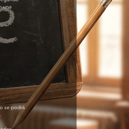
n una
no se podrá
.