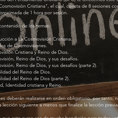
Cosmovisión Cristiana", el cual, consta de 8 sesiones co
proximada de 1 hora por sesión.
 contenido de los temas:
ducción a La Cosmovisión Cristiana.
los de Cosmovisiones.
visión Cristiana y Reino de Dios.
visión, Reino de Dios, y sus desafíos.
visión, Reino de Dios, y sus desafíos (parte 2).
alidad del Reino de Dios.
lidad del Reino de Dios (parte 2).
ad, Identidad cristiana y Reino.
nes deberán realizarse en orden obligatorio, por tanto, 
a lección siguiente a menos que finalice la lección previa