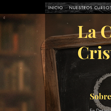
INICIO
NUESTROS CURSO
La 
Cris
Sobr
En Desarro