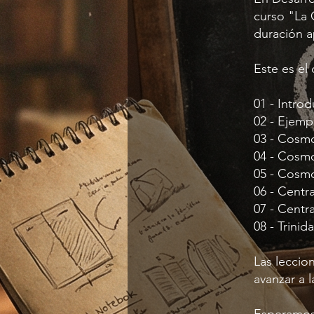
curso "La 
duración a
Este es el
01 - Intro
02 - Ejemp
03 - Cosmo
04 - Cosmo
05 - Cosmo
06 - Centr
07 - Centra
08 - Trinid
Las leccio
avanzar a l