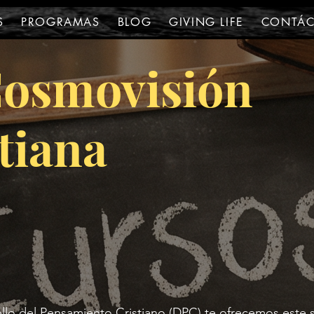
S
PROGRAMAS
BLOG
GIVING LIFE
CONTÁ
Cosmovisión
tiana
e
llo del Pensamiento Cristiano (DPC) te ofrecemos este