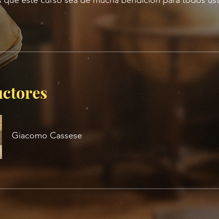
que este curso sea de mucha bendición para todos ust
uctores
Giacomo Cassese