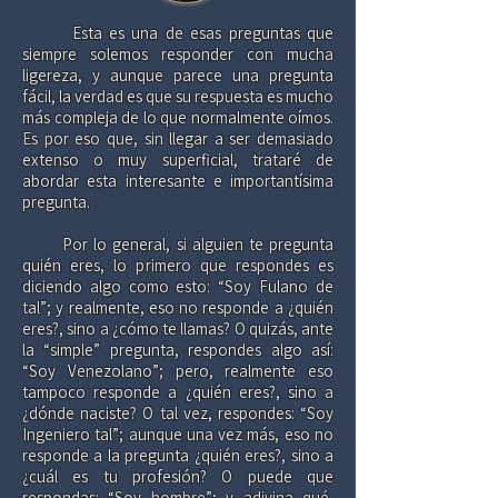
Esta es una de esas preguntas que
siempre solemos responder con mucha
ligereza, y aunque parece una pregunta
fácil, la verdad es que su respuesta es mucho
más compleja de lo que normalmente oímos.
Es por eso que, sin llegar a ser demasiado
extenso o muy superficial, trataré de
abordar esta interesante e importantísima
pregunta.
Por lo general, si alguien te pregunta
quién eres, lo primero que respondes es
diciendo algo como esto: “Soy Fulano de
tal”; y realmente, eso no responde a ¿quién
eres?, sino a ¿cómo te llamas? O quizás, ante
la “simple” pregunta, respondes algo así:
“Soy Venezolano”; pero, realmente eso
tampoco responde a ¿quién eres?, sino a
¿dónde naciste? O tal vez, respondes: “Soy
Ingeniero tal”; aunque una vez más, eso no
responde a la pregunta ¿quién eres?, sino a
¿cuál es tu profesión? O puede que
respondas: “Soy hombre”; y adivina qué,