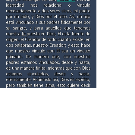
identidad nos relaciona o vincula
necesariamente a dos seres vivos, mi padre
por un lado, y Dios por el otro. Así, un hijo
está vinculado a sus padres físicamente por
su sangre, y para aquellos que tenemos
nuestra
fe
puesta en Dios, Él es la fuente de
origen, el Creador de todo cuanto existe, en
dos palabras, nuestro Creador; y esto hace
que nuestro vínculo con Él sea un vínculo
primario. De manera que, con nuestros
padres estamos vinculados, desde y hasta,
de una manera finita, mientras que con Dios
estamos vinculados, desde y hasta,
eternamente. Veámoslo así, Dios es espíritu,
pero también tiene alma, esto quiere decir
que tiene mente (pensamientos), corazón
(emociones), y voluntad (decisiones), y esto
es lo que le confiere a Dios su personalidad.
Ahora bien, la Biblia dice que (y a diferencia
de cualquier otro ser creado) fuimos
creados a imagen y semejanza de Dios. Y
con esto de “a semejanza” se refiere a la
manera que fuimos constituidos en nuestro