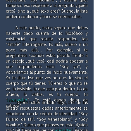
tampoco eso responde a la pregunta ¿quién
eres?, sino a ¿qué sexo eres? Bueno, la lista
pudiera continuar y hacerse interminable.
A este punto, estoy seguro que debes
haberte dado cuenta de lo filosófico y
existencial que resulta responder, tan
“simple” interrogante. Es más, quiero ir un
poco más allá… Por ejemplo, si te
preguntara: Cuando estás parado frente a
un espejo ¿qué ves?, casi podría apostar a
que responderías esto: “Soy yo”; y
volveríamos al punto de inicio nuevamente.
Yo te diría: Eso que ves no eres tú, sino el
cuerpo que tú tienes. Tú eres lo que no se
ve, lo invisible, lo que está por dentro. Lo de
afuera, lo visible, es tu cuerpo, tu
“
carapacho
“. ¿Te está dando dolor de
Debes haber notado algo, tres de las
cabeza?​
cuatro respuestas dadas anteriormente se
relacionan con la cédula de identidad: “Soy
Fulano de tal”, “Soy Venezolano”, y “Soy
hombre”. Quiero que pienses en esto: ¿Quién
soy? ¡Sí! Tiene que ver con
identidad
. Pero la