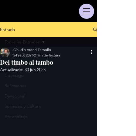
Entrada
Todas las Entradas
Claudio Auteri Ternullo
Todas las Entradas
24 sept 2021
2 min de lectura
Del timbo al tambo
Mi Historia
Actualizado:
30 jun 2023
Liderazgo
Reflexiones
Devocional
Sociedad y Cultura
Aprendizaje