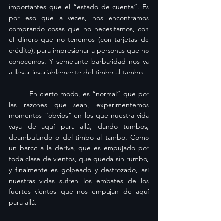
importantes que el “estado de cuenta”. Es 
por eso que a veces, nos encontramos 
comprando cosas que no necesitamos, con 
el dinero que no tenemos (con tarjetas de 
crédito), para impresionar a personas que no 
conocemos. Y semejante barbaridad nos va 
a llevar invariablemente del timbo al tambo.
	En cierto modo, es “normal” que por 
las razones que sean, experimentemos 
momentos “obvios” en los que nuestra vida 
vaya de aquí para allá, dando tumbos, 
deambulando o del timbo al tambo. Como 
un barco a la deriva, que es empujado por 
toda clase de vientos, que queda sin rumbo, 
y finalmente es golpeado y destrozado, así 
nuestras vidas sufren los embates de los 
fuertes vientos que nos empujan de aquí 
para allá.