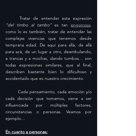
	Tratar de entender esta expresión 
“del timbo al tambo” 
es tan 
engorroso
, 
como lo es también, tratar de entender las 
complejas vivencias que tenemos desde 
temprana edad. De aquí para allá, de allá 
para acá, de un lugar a otro, deambulando, 
a trancas y a mochas, dando tumbos… son 
todas expresiones similares, que al final, 
describen bastante bien lo dificultoso y 
accidentado que es nuestro crecimiento.
	Cada pensamiento, cada emoción y/o 
cada decisión que tomamos, viene a ser 
influenciada por múltiples factores, 
circunstancias o personas. Veamos por 
ejemplo…
En cuanto a personas: