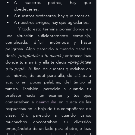
A nuestros padres, hay que 
obedecerles.
A nuestros profesores, hay que creerles.
A nuestros amigos, hay que agradarles.
	Y todo esto termina poniéndonos en 
una situación suficientemente compleja, 
complicada, difícil, incómoda y hasta 
peligrosa. Algo parecido a cuando papá te 
decía 
-pregúntale a tu mamá-; 
entonces ibas 
donde tu mamá, y ella te decía 
–pregúntale 
a tu papá-
. Al final de cuentas quedabas en 
las mismas, de aquí para allá, de allá para 
acá, o en pocas palabras, del timbo al 
tambo. También, parecido a cuando tu 
profesor hacía un examen y tus ojos 
comenzaban a 
deambular
 en busca de las 
respuestas en la hoja de tus compañeros de 
clase. Oh, parecido a cuando varios 
muchachos encontraban su diversión 
empujándote de un lado para el otro, e ibas 