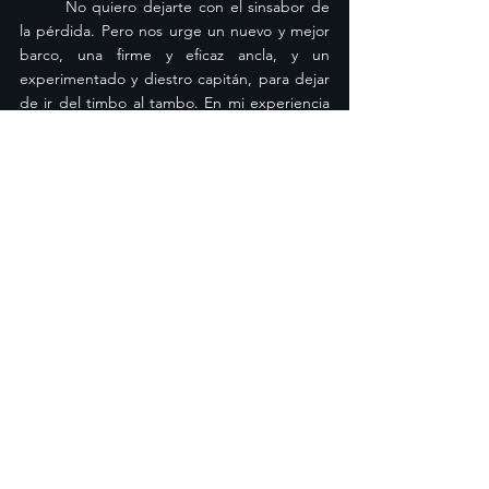
	No quiero dejarte con el sinsabor de 
la pérdida. Pero nos urge un nuevo y mejor 
barco, una firme y eficaz ancla, y un 
experimentado y diestro capitán, para dejar 
de ir del timbo al tambo. En mi experiencia 
personal, ese Capitán experimentado es 
Jesucristo, esa ancla firme es la fe que 
proviene de su Palabra, y ese barco nuevo es 
la nueva vida que Dios me ha dado en Él. 
¡No tienes por qué ir del timbo al tambo!
Dios te bendiga…
Mi Historia
Ver todo
Entradas recientes