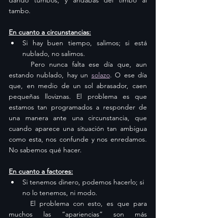
dando tumbos, y andabas del timbo al 
tambo.
En cuanto a circunstancias:
Si hay buen tiempo, salimos; si está 
nublado, no salimos.
	Pero nunca falta ese día que, aun 
estando nublado, hay un 
solazo
. O ese día 
que, en medio de un sol abrasador, caen 
pequeñas lloviznas. El problema es que 
estamos tan programados a responder de 
una manera ante una circunstancia, que 
cuando aparece una situación tan ambigua 
como esta, nos confunde y nos enredamos. 
No sabemos qué hacer.
En cuanto a factores:
Si tenemos dinero, podemos hacerlo; si 
no lo tenemos, ni modo.
	El problema con esto, es que para 
muchos las “apariencias” son más 