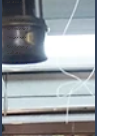
Entradas
Mi Historia
Liderazgo
Reflexiones
Devocional
Sociedad y
Cultura
Aprendizaje