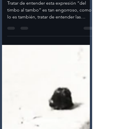
24 sept 2021
2 min de lectura
Mi Historia
Del timbo al tambo
Tratar de entender esta expresión “del
timbo al tambo” es tan engorroso, como
lo es también, tratar de entender las
complejas vivencias...